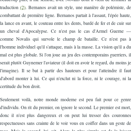
traduction
(2)
. Bernanos avait un style, une manière de polémiste, de
combattant de première ligne. Bernanos partait à l'assaut, l'épée haute,
la lance en avant, le couteau entre les dents, bardé de fer et de cuir sur
un cheval d'Apocalypse. Ce n'est pas le cas d'Armel Guerne —
comme Novalis qui survole le champ de bataille. Ce n'est pas à
l'homme individuel qu'il s'attaque, mais à la masse. La vision qu'il a du
mal est plus globale. Si l'on joue au jeu des contemporains guerriers, il
serait plutôt Guynemer l'aviateur (il doit en avoir le regard, du moins je
l'imagine). Il se bat à partir des hauteurs et pour l'atteindre il faut
d'abord monter à lui. Ce qui n'exclut ni la force, ni le courage, ni la
certitude du bon droit.
Seulement voilà, notre monde moderne est peu fait pour ce genre
d'individu. On rit du premier, on ignore le second. Le premier est mort,
donc il n'est plus dangereux et on peut lui tresser des couronnes
respectueuses sans crainte de le voir vous en coiffer dans un geste de
rage. Mais le second, lui, vit. Alors le plus simple est de le laisser