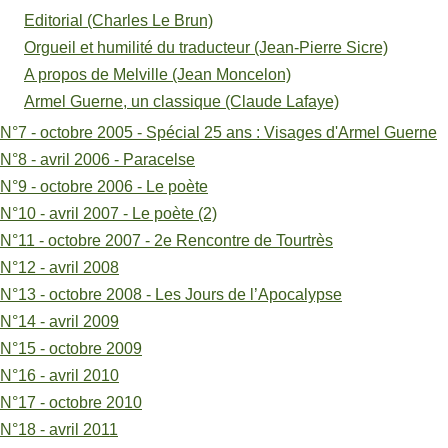
Editorial (Charles Le Brun)
Lafaye)
Orgueil et humilité du traducteur (Jean-Pierre Sicre)
A propos de Melville (Jean Moncelon)
Armel Guerne, un classique (Claude Lafaye)
N°7 - octobre 2005 - Spécial 25 ans : Visages d'Armel Guerne
N°8 - avril 2006 - Paracelse
N°9 - octobre 2006 - Le poète
N°10 - avril 2007 - Le poète (2)
N°11 - octobre 2007 - 2e Rencontre de Tourtrès
N°12 - avril 2008
N°13 - octobre 2008 - Les Jours de l’Apocalypse
N°14 - avril 2009
N°15 - octobre 2009
N°16 - avril 2010
N°17 - octobre 2010
N°18 - avril 2011