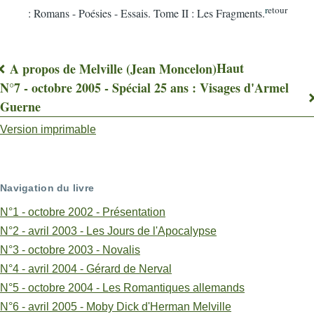
r
etour
: Romans - Poésies - Essais. Tome II : Les Fragments.
Haut
A propos de Melville (Jean Moncelon)
Liens
N°7 - octobre 2005 - Spécial 25 ans : Visages d'Armel
Guerne
transversaux
Version imprimable
de
livre
pour
Navigation du livre
Armel
N°1 - octobre 2002 - Présentation
N°2 - avril 2003 - Les Jours de l'Apocalypse
Guerne,
N°3 - octobre 2003 - Novalis
un
N°4 - avril 2004 - Gérard de Nerval
classique
N°5 - octobre 2004 - Les Romantiques allemands
N°6 - avril 2005 - Moby Dick d'Herman Melville
(Claude