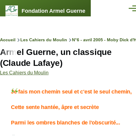
Aller au contenu principal
Fondation Armel Guerne
Men
Fil
Accueil
Les Cahiers du Moulin
N°6 - avril 2005 - Moby Dick d'
Armel Guerne, un classique
d'Ariane
(Claude Lafaye)
Les Cahiers du Moulin
Je fais mon chemin seul et c'est le seul chemin,
Cette sente hantée, âpre et secrète
Parmi les ombres blanches de l'obscurité...