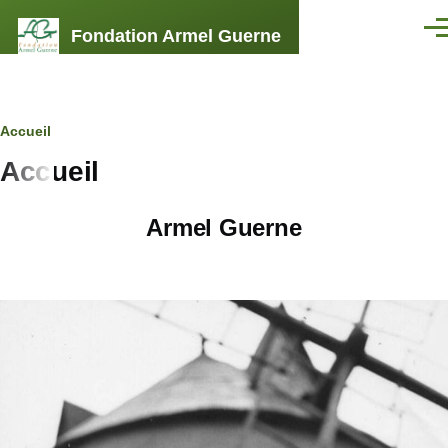
Aller au contenu principal
Fondation Armel Guerne
Men
Fil
Accueil
Accueil
d'Ariane
Armel Guerne