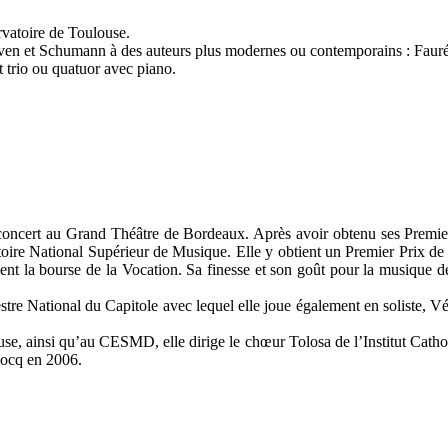
rvatoire de Toulouse.
hoven et Schumann à des auteurs plus modernes ou contemporains : Faur
t trio ou quatuor avec piano.
concert au Grand Théâtre de Bordeaux. Après avoir obtenu ses Premier
atoire National Supérieur de Musique. Elle y obtient un Premier Prix de
tient la bourse de la Vocation. Sa finesse et son goût pour la musique
tre National du Capitole avec lequel elle joue également en soliste, V
, ainsi qu’au CESMD, elle dirige le chœur Tolosa de l’Institut Catholi
cocq en 2006.