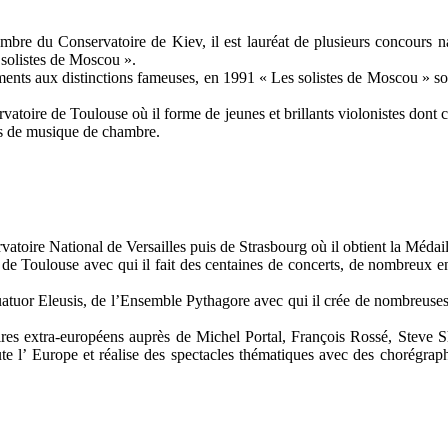
mbre du Conservatoire de Kiev, il est lauréat de plusieurs concours 
 solistes de Moscou ».
ents aux distinctions fameuses, en 1991 « Les solistes de Moscou » so
toire de Toulouse où il forme de jeunes et brillants violonistes dont cert
les de musique de chambre.
rvatoire National de Versailles puis de Strasbourg où il obtient la Méd
de Toulouse avec qui il fait des centaines de concerts, de nombreux e
uatuor Eleusis, de l’Ensemble Pythagore avec qui il crée de nombreuses
ires extra-européens auprès de Michel Portal, François Rossé, Steve She
oute l’ Europe et réalise des spectacles thématiques avec des chorég