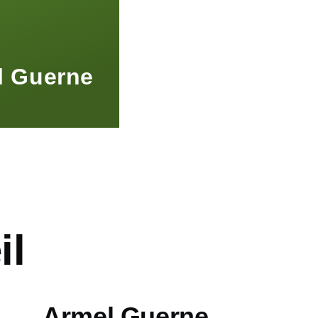
l Guerne
il
Armel Guerne