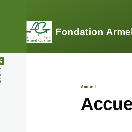
Aller au contenu principal
Fondation Arme
 RSS
Accueil
Fil
Accue
d'Ariane