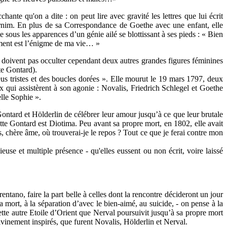
nte qu'on a dite : on peut lire avec gravité les lettres que lui écrit
 Arnim. En plus de sa Correspondance de Goethe avec une enfant, elle
ous les apparences d’un génie ailé se blottissant à ses pieds : « Bien
ument est l’énigme de ma vie… »
doivent pas occulter cependant deux autres grandes figures féminines
te Gontard).
eus tristes et des boucles dorées ». Elle mourut le 19 mars 1797, deux
x qui assistèrent à son agonie : Novalis, Friedrich Schlegel et Goethe
lle Sophie ».
Gontard et Hölderlin de célébrer leur amour jusqu’à ce que leur brutale
ette Gontard est Diotima. Peu avant sa propre mort, en 1802, elle avait
ous, chère âme, où trouverai-je le repos ? Tout ce que je ferai contre mon
euse et multiple présence - qu'elles eussent ou non écrit, voire laissé
entano, faire la part belle à celles dont la rencontre décideront un jour
mort, à la séparation d’avec le bien-aimé, au suicide, - on pense à la
ette autre Etoile d’Orient que Nerval poursuivit jusqu’à sa propre mort
divinement inspirés, que furent Novalis, Hölderlin et Nerval.