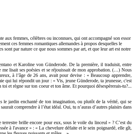
ante aux femmes, célèbres ou inconnues, qui ont accompagné son essor
llement ces femmes romantiques allemandes à propos desquelles le
es sont par nature ce que nous sommes par art, et que leur art est notre
ntano et Karoline von Günderode. De la première, il traduisit, entre
le me lisait ses poésies et se réjouissait de mon approbation. (…) Nous
ureux, à l’âge de 26 ans, avait pour devise : « Beaucoup apprendre,
 qui lui répondit un jour : « Vis, jeune Günderode, ta jeunesse, c'est
n toi et règne sur ton coeur et ton âme. Et pourquoi désespèrerais-tu?...
 le jardin enchanté de ton imagination, ou plutôt de la vérité, qui se
saurait comprendre à l’état idéal. Oui, tu n’auras d’autres plaisirs dans
terrestre brille encore pour eux, sous le voile du linceul » ? C’est du
e à l'avance » : « La chevelure défaite et le sein poignardé, elle gît,
pagne les fleuves puissants et mâles…»