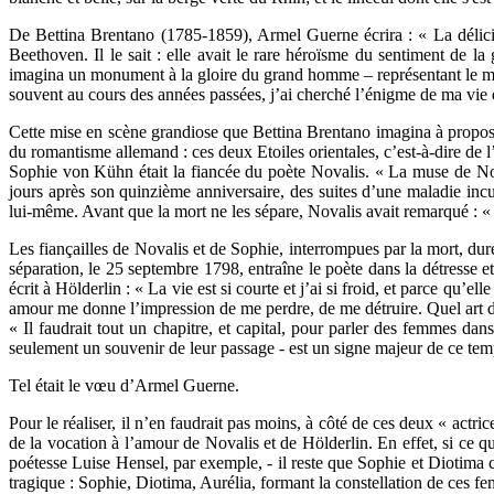
De Bettina Brentano (1785-1859), Armel Guerne écrira : « La délicieus
Beethoven. Il le sait : elle avait le rare héroïsme du sentiment de
imagina un monument à la gloire du grand homme – représentant le maît
souvent au cours des années passées, j’ai cherché l’énigme de ma vi
Cette mise en scène grandiose que Bettina Brentano imagina à propos
du romantisme allemand : ces deux Etoiles orientales, c’est-à-dire de
Sophie von Kühn était la fiancée du poète Novalis. « La muse de Noval
jours après son quinzième anniversaire, des suites d’une maladie incu
lui-même. Avant que la mort ne les sépare, Novalis avait remarqué : «
Les fiançailles de Novalis et de Sophie, interrompues par la mort, dur
séparation, le 25 septembre 1798, entraîne le poète dans la détresse e
écrit à Hölderlin : « La vie est si courte et j’ai si froid, et parce qu’
amour me donne l’impression de me perdre, de me détruire. Quel art di
« Il faudrait tout un chapitre, et capital, pour parler des femmes dan
seulement un souvenir de leur passage - est un signe majeur de ce t
Tel était le vœu d’Armel Guerne.
Pour le réaliser, il n’en faudrait pas moins, à côté de ces deux « actri
de la vocation à l’amour de Novalis et de Hölderlin. En effet, si ce 
poétesse Luise Hensel, par exemple, - il reste que Sophie et Diotima c
tragique : Sophie, Diotima, Aurélia, formant la constellation de ces fem