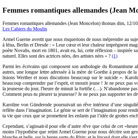
Femmes romantiques allemandes (Jean Mo
Femmes romantiques allemandes (Jean Moncelon)
thomas
dim, 12/10
Les Cahiers du Moulin
A
rmel Guerne avertit que nous risquerions de nous méprendre au suje
à Iéna, Berlin et Dresde : « Leur cœur et leur chaleur imprègnent ma
poète Novalis, mort en 1801, avait eu, lui, cette réflexion – inspirée s
naturel. Elles sont des actrices nées, des artistes nées » ?
(1)
Parmi les écrivains qui composent son anthologie du Romantisme 
autres, une longue lettre adressée à la mère de Goethe à propos de la 
lisions Werther et nous discutions beaucoup sur le suicide ». Karo
beaucoup comprendre par l’esprit, et mourir jeune ! Je ne peux pas vo
la jeunesse du jour, l'heure de minuit la fortifie (…). N'abandonne pas 
Comment peux-tu pleurer ta jeunesse? Je ne peux pas supporter tes divag
Karoline von Günderode poursuivait un rêve intérieur d’une singulière
reflète dans l’imagination. Le génie se sert de l’imagination pour rendr
ta vie que ceux que se promettent les enfants par l’idée de grottes enc
Cependant, s’agissait-il pour elle d’autre rêve que celui de cet «heur
moins l’hypothèse que retint Armel Guerne pour nous décrire son geste,
blanche et belle, sur la berge verte du Rhin; et le linceul dont elle s