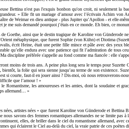
e Bettina n'est pas l'exquis bonbon qu'on croit, ni seulement la baccha
 la grandeur. » Elle fit un mariage d’amour avec l’écrivain Achim von
re de Weimar en dieu antique - plus Jupiter qu’Apollon - et elle-même s
e et je me suis demandé pourquoi j’étais en ce monde. Eh bien, ce mon
 de Goethe, ainsi que le destin tragique de Karoline von Günderode ne 
 l’Orient métaphysique, que furent Sophie (von Kühn) et Diotima (Suzet
is, écrit Heine, était une petite fille mince et pâle avec des yeux bl
rable qu’elle endura avec une patience qui fit l’admiration de tous ceu
 Ma discipline préférée s'appelle au fond comme ma fiancée : elle s'appe
eront moins de trois ans. A peine plus long sera le temps pour Suzette 
t, bientôt, la folie qui sera sienne jusqu’au terme de son existence. Suz
elle est si courte, faut-il en jouer ainsi ? Dis-moi, où nous retrouverons-n
fficile que l’amour ! »
s le Romantisme, les amoureuses et les amies, dont la soudaine et graci
emps allemand… »
ces nées, artistes nées » que furent Karoline von Günderode et Bettina Br
que nous savons des femmes romantiques allemandes ne se limite pas à la 
ontinuent, elles, de briller dans le ciel du romantisme allemand, avec c
mes qui éclairent le Ciel au-delà du ciel, la vraie patrie de ces poètes 