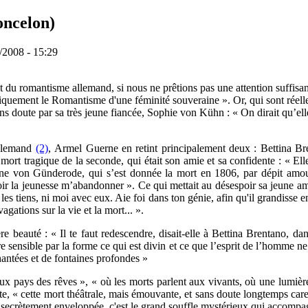
ncelon)
/2008 - 15:29
t du romantisme allemand, si nous ne prêtions pas une attention suffis
giquement le Romantisme d'une féminité souveraine ». Or, qui sont rée
ans doute par sa très jeune fiancée, Sophie von Kühn : « On dirait qu’ell
allemand
(2)
, Armel Guerne en retint principalement deux : Bettina Bre
mort tragique de la seconde, qui était son amie et sa confidente : « El
line von Günderode, qui s’est donnée la mort en 1806, par dépit amo
ir la jeunesse m’abandonner ». Ce qui mettait au désespoir sa jeune amie
les tiens, ni moi avec eux. Aie foi dans ton génie, afin qu'il grandisse e
ations sur la vie et la mort... ».
 beauté : « Il te faut redescendre, disait-elle à Bettina Brentano, dans
e sensible par la forme ce qui est divin et ce que l’esprit de l’homme ne 
hantées et de fontaines profondes »
eux pays des rêves », « où les morts parlent aux vivants, où une lumière 
 « cette mort théâtrale, mais émouvante, et sans doute longtemps caressé
'est secrètement enveloppée, c'est le grand souffle mystérieux qui accom